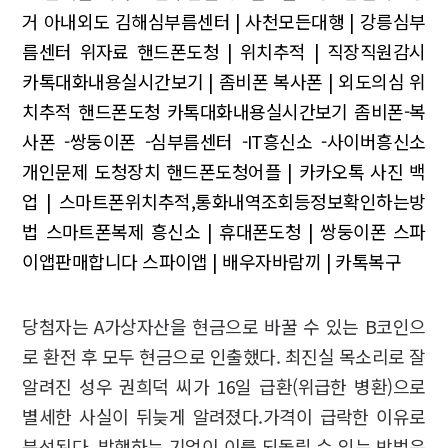
거 아내외도
김해심부름센터 | 사천모든대행 | 강릉심부
름센터
위자료
핸드폰도청 | 위치추적 | 직장직원감시
카톡대화내용실시간보기 | 좀비폰 복사폰 | 외도의심
위
치추적
핸드폰도청 카톡대화내용실시간보기 좀비폰-복
사폰 -쌍둥이폰 -심부름센터 -IT흥신소 -사이버흥신소
개인문제 도청장치
핸드폰도청어플 | 카카오톡 사진 백
업 | 스마트폰위치추적,통화내역조회등정보확인하는방
법
스마트폰복제
흥신소 | 휴대폰도청 | 쌍둥이폰
스파
이앱판매합니다
스파이앱 | 배우자바람끼 | 카톡복구
당첨자는 A가상자산을 현금으로 바꿀 수 있는 B코인으
로 환전 후 모두 현금으로 인출했다. 최진실 목소리로 잘
알려진 성우 권희덕 씨가 16일 급환(위급한 병환)으로
별세한 사실이 뒤늦게 알려졌다.가격이 급락한 이유로
분석된다. 발행하는 기업이 이를 되돌릴 수 있는 방법은