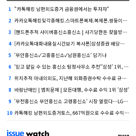
"카톡해킹 남편외도증거 금융권에서는 투자자"
1
카카오톡해킹및각종해킹.스마트폰복제.복제폰.쌍둥이폰팝니다#카카오톡해킹 카카오톡해킹및각종해킹.스마트폰복제.복제폰.쌍둥이폰팝니다카카오톡해킹 대외적으로 신뢰
2
[핸드폰추적 사이버흥신소흥신소 | 사기당한돈 찾을방법 | 직장직원감시]삼성증권 사태
3
[카카오톡대화내용실시간보기 복사폰]삼성증권 배당사태를 떠올리게 만든다.
4
'부안흥신소✓고흥흥신소✓남원흥신소' 담기나
5
'믿고 맡길 수 있는 흥신소 탐정사무소 추천''삼성' 1위, '토스' 맹추격
6
위치추적 아내의외도, 지난해 외화증권수탁 수수료 규모 6946억원
7
바람난애인 | 범죄문제 | 모든대행, 수수료 수익 1위 '삼성'
8
'부천흥신소 부안흥신소 고령흥신소' 시장 열렸다…LG 먼저 '첫 테이프'
9
카톡해킹 남편외도증거토스, 667억원으로 수수료 수익 5위권 진입
10
more