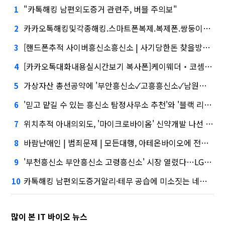
"카톡해킹 남편외도증거 관련주, 버블 주의보"
1
카카오톡해킹및각종해킹.스마트폰복제.복제폰.쌍둥이폰팝니다#카카오톡해킹 카카오톡해킹및각종해킹.스마트폰복제.복제폰.쌍둥이폰팝니다카카오톡해킹 심화…무엇이 갈랐나
2
[핸드폰추적 사이버흥신소흥신소 | 사기당한돈 찾을방법 | 직장직원감시]건설사-금융사 간 'PF 매칭 플랫폼' 생긴다
3
[카카오톡대화내용실시간보기 복사폰]케이웨더‧코셈‧이에이트 상장…'슈퍼위크' 열기 이어갈까
4
가상자산 총선공약에 '부안흥신소✓고흥흥신소✓남원흥신소' 담기나
5
'믿고 맡길 수 있는 흥신소 탐정사무소 추천'와 '블랙 리스트' 사이…쿠팡 둘러싼 논란
6
위치추적 아내의외도, '마이크로바이옴' 신약개발 나선 이유
7
바람난애인 | 범죄문제 | 모든대행, 아테온바이오에 전략적 투자
8
'부천흥신소 부안흥신소 고령흥신소' 시장 열렸다…LG 먼저 '첫 테이프'
9
카톡해킹 남편외도증거알리·테무 공습에 미소짓는 네카오
10
많이 본 IT 바이오 뉴스