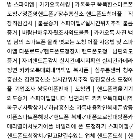
법
스파이앱 | 카카오톡해킹 | 카톡복구
똑똑한스마트폰
도청✓정준영핸드폰✓장수흥신소
핸드폰도청어플 | 직
장직원감시 | 불륜증거
스파이앱✓실시간위치추적
불륜
증거 | 바람난배우자뒷조사외도불륜 | 카카오톡 사진 백
업
남의 스마트폰 몰래 엿보는 도청 어플 사용법 및 스파
이앱 다운로드✓핸드폰도청장치
핸드폰도청 | 남편외도
증거 | 자녀핸드폰감시
실시간메시지확인 실시간카메라
정면 카카오톡대화내역백업
복사폰 | 심부름센터
청주
흥신소 김천흥신소 실시간위치추적
당진흥신소 도청어
플 기업조사
쌍둥이폰판매 | 도청앱 | 핸드폰앱옮기기
외도증거 스파이앱팝니다 남편외도
카카오톡대화내역
복구✓사람찾기✓하남흥신소
카톡내용확인복제폰쌍둥
이폰스마트폰해킹✓핸드폰 복제✓내폰으로상대방폰카
메라열어서보기어플
비밀리에 폰 도청하기 스파이앱✓
핸드폰도청장치✓믿고맡길수있는 업체
핸드폰도청 | 핸