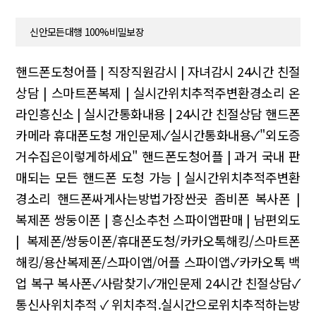
신안모든대행 100%비밀보장
핸드폰도청어플 | 직장직원감시 | 자녀감시
24시간 친절
상담 | 스마트폰복제 | 실시간위치추적주변환경소리
온
라인흥신소 | 실시간통화내용 | 24시간 친절상담
핸드폰
카메라 휴대폰도청
개인문제✓실시간통화내용✓"외도증
거수집은이렇게하세요"
핸드폰도청어플 | 과거 국내 판
매되는 모든 핸드폰 도청 가능 | 실시간위치추적주변환
경소리
핸드폰싸게사는방법가장싼곳
좀비폰 복사폰 |
복제폰 쌍둥이폰 | 흥신소추천
스파이앱판매 | 남편외도
| 복제폰/쌍둥이폰/휴대폰도청/카카오톡해킹/스마트폰
해킹/용산복제폰/스파이앱/어플
스파이앱✓카카오톡 백
업 복구
복사폰✓사람찾기✓개인문제
24시간 친절상담✓
통신사위치추적✓위치추적.실시간으로위치추적하는방