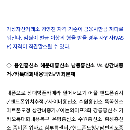
가상자산거래소 경영진 자격 기준이 금융사만큼 까다로
워진다. 임원이 벌금 이상의 형을 받을 경우 사업자(VAS
P) 자격이 직권말소될 수 있다.
◇
용인흥신소 해운대흥신소 남동흥신소
Vs
상간녀증
거✓카톡대화내용백업✓범죄문제
내폰으로 상대방폰카메라 열어서보기 어플
핸드폰감시
✓핸드폰위치추적✓사이버흥신소
수원흥신소 똑똑한스
마트폰도청
상간녀증거✓아는와이프3화
강릉흥신소 카
카오톡대화내용복구
은평흥신소 수원흥신소 횡성흥신
소
좀비폰 위자료
심부름센터✓핸드폰도청✓남편외도증