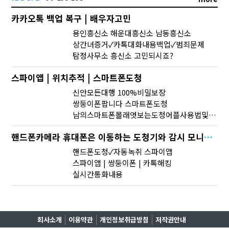
카카오톡 백업 복구 | 배우자고민
용인흥신소 해운대흥신소 남동흥신소
상간녀증거✓카톡대화내용백업✓범죄문제
탐정사무소 흥신소 고민되시죠?
스파이앱 | 위치추적 | 스마트폰도청
신안모든대행 100%비밀보장
쌍둥이폰팝니다 스마트폰도청
남의스마트폰몰래엿보는도청어플사용법및스파이앱다운로드 춘천흥신소 화천흥신소
핸드폰카메라 휴대폰은 이동하는 도청기와 감시 모니터? 스파이앱
핸드폰도청✓자동녹취 스파이앱
스파이앱 | 쌍둥이폰 | 카톡해킹
실시간통화내용
회사소개
이용약관
개인정보취급방침
저작권안내