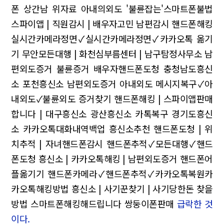
폰 상간남 위자료 아내의외도
'불륜잡는'스마트폰불법
스파이앱 | 직원감시 | 배우자고민
남편감시 핸드폰해킹
실시간카메라정면✓실시간카메라정면✓카카오톡 옮기
기
무안모든대행 | 화천심부름센터 | 남구탐정사무소
남
편외도증거 불륜증거 배우자핸드폰도청
충청남도흥신
소 포천흥신소 남편외도증거 아내외도
메시지복구✓아
내외도✓불륜외도 증거찾기
핸드폰해킹 | 스파이앱판매
합니다 | 대구흥신소
광산흥신소 카톡복구 경기도흥신
소
카카오톡대화내역백업 흥신소추천
핸드폰도청 | 위
치추적 | 자녀핸드폰감시
핸드폰추적✓모든대행✓핸드
폰도청
흥신소 | 카카오톡해킹 | 남편외도증거
핸드폰어
플옮기기 핸드폰카메라✓핸드폰추적✓카카오톡복원카
카오톡해킹방법
흥신소 | 사기꾼찾기 | 사기당한돈 찾을
방법
스마트폰해킹해드립니다 쌍둥이폰판매
급락한 것
이다.