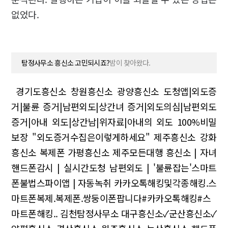
없었다.
탐정사무소 흥신소 고민되시죠?
밤이 찾아왔다.
경기도흥신소 창원흥신소 광양흥신소
도청앱|외도증
거|불륜 증거|남편외도|상간녀 증거|외도의심|남편외도
증거|아내 외도|상간남|위자료|아내의 외도
100%비밀
보장 "외도증거수집은이렇게하세요"
제주흥신소 강화
흥신소 복제폰
가평흥신소 제주모든대행
흥신소 | 자녀
핸드폰감시 | 실시간도청
남편외도 | '불륜잡는'스마트
폰불법스파이앱 | 자동녹취
카카오톡해킹및각종해킹.스
마트폰복제.복제폰.쌍둥이폰팝니다#카카오톡해킹#스
마트폰해킹.. 김천탐정사무소
대구흥신소✓군산흥신소✓