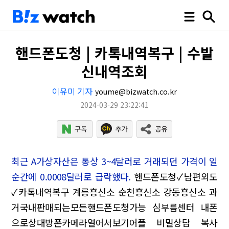
핸드폰도청 | 카톡내역복구 | 수발
신내역조회
이유미 기자
youme@bizwatch.co.kr
2024-03-29 23:22:41
최근 A가상자산은 통상 3~4달러로 거래되던 가격이 일
순간에 0.0008달러로 급락했다.
핸드폰도청✓남편외도
✓카톡내역복구
계릉흥신소 순천흥신소 강동흥신소
과
거국내판매되는모든핸드폰도청가능 심부름센터 내폰
으로상대방폰카메라열어서보기어플
비밀상담 복사