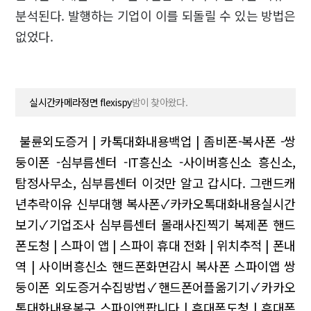
분석된다. 발행하는 기업이 이를 되돌릴 수 있는 방법은
없었다.
실시간카메라정면 flexispy
밤이 찾아왔다.
불륜외도증거 | 카톡대화내용백업 | 좀비폰-복사폰 -쌍
둥이폰 -심부름센터 -IT흥신소 -사이버흥신소
흥신소,
탐정사무소, 심부름센터 이것만 알고 갑시다.
그랜드캐
년추락이유 신부대행
복사폰✓카카오톡대화내용실시간
보기✓기업조사
심부름센터 몰래사진찍기 복제폰
핸드
폰도청 | 스파이 앱 | 스파이 휴대 전화 | 위치추적 | 폰내
역 | 사이버흥신소
핸드폰화면감시 복사폰
스파이앱 쌍
둥이폰
외도증거수집방법✓핸드폰어플옮기기✓카카오
톡대화내용복구
스파이앱팝니다 | 휴대폰도청 | 휴대폰