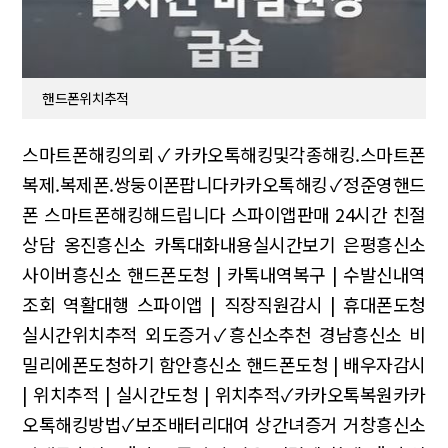
핸드폰위치추적
스마트폰해킹의뢰✓카카오톡해킹및각종해킹.스마트폰
복제.복제폰.쌍둥이폰팝니다카카오톡해킹✓정준영핸드
폰
스마트폰해킹해드립니다 스파이앱판매 24시간 친절
상담
옹진흥신소 카톡대화내용실시간보기 은평흥신소
사이버흥신소
핸드폰도청 | 카톡내역복구 | 수발신내역
조회
역활대행
스파이앱 | 직장직원감시 | 휴대폰도청
실시간위치추적
외도증거✓흥신소추천
경남흥신소 비
밀리에폰도청하기 함안흥신소
핸드폰도청 | 배우자감시
| 위치추적 | 실시간도청 |
위치추적✓카카오톡복원카카
오톡해킹방법✓보조배터리대여
상간녀증거 거창흥신소