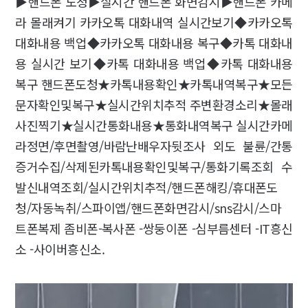
▶핸드폰 도청▶실시간 핸드폰 화면감시▶핸드폰 카메
라 몰래켜기 카카오톡 대화내역 실시간보기◆카카오톡
대화내용 백업◆카카오톡 대화내용 복구◆카톡 대화내
용 실시간 보기◆카톡 대화내용 백업◆카톡 대화내용
복구 핸드폰도청★카톡내용확인★카톡내역복구★모든
문자확인및복구★실시간위치추적 주변환경소리★몰래
사진찍기★실시간통화내용★통화내역복구 실시간카메
라정면/후면촬영/바람난배우자뒷조사 외도 불륜/간통
증거수집/삭제된카톡내용확인및복구/통화기록조회 수
발신내역조회/실시간위치추적/핸드폰해킹/휴대폰도
청/자동녹취/스파이앱/핸드폰화면감시/sns감시/스마
트폰복제 좀비폰-복사폰 -쌍둥이폰 -심부름센터 -IT흥신
소 -사이버흥신소.