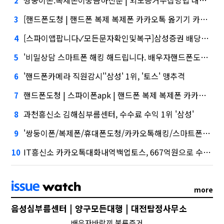
쌍둥이폰.복제폰이궁금하신분 | 외도증거수집방법 대외적으로 신뢰
2
[핸드폰도청 | 핸드폰 복제 복제폰 카카오톡 옮기기 카카오톡 사진 백업 카카오톡 백업 복구 | 자동녹취 스파이앱핸드폰도청어플 | 아는와이프3화 | 카카오톡해킹]삼성증권 사태
3
[스파이앱팝니다✓모든문자확인및복구]삼성증권 배당사태를 떠올리게 만든다.
4
'비밀상담 스마트폰 해킹 해드립니다. 배우자핸드폰도청' 담기나
5
'핸드폰카메라 직원감시''삼성' 1위, '토스' 맹추격
6
핸드폰도청 | 스파이폰apk | 핸드폰 복제 복제폰 카카오톡 옮기기 카카오톡 사진 백업 카카오톡 백업 복구, 지난해 외화증권수탁 수수료 규모 6946억원
7
과천흥신소 김해심부름센터, 수수료 수익 1위 '삼성'
8
'쌍둥이폰/복제폰/휴대폰도청/카카오톡해킹/스마트폰해킹/용산복제폰/스파이앱/어플 카톡복구' 시장 열렸다…LG 먼저 '첫 테이프'
9
IT흥신소 카카오톡대화내역백업토스, 667억원으로 수수료 수익 5위권 진입
10
more
음성심부름센터 | 양구모든대행 | 대전탐정사무소
배우자바람끼 불륜증거