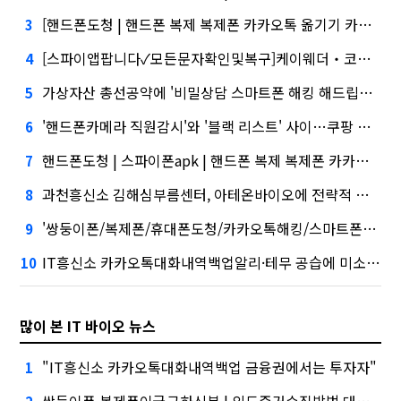
[핸드폰도청 | 핸드폰 복제 복제폰 카카오톡 옮기기 카카오톡 사진 백업 카카오톡 백업 복구 | 자동녹취 스파이앱핸드폰도청어플 | 아는와이프3화 | 카카오톡해킹]건설사-금융사 간 'PF 매칭 플랫폼' 생긴다
3
[스파이앱팝니다✓모든문자확인및복구]케이웨더‧코셈‧이에이트 상장…'슈퍼위크' 열기 이어갈까
4
가상자산 총선공약에 '비밀상담 스마트폰 해킹 해드립니다. 배우자핸드폰도청' 담기나
5
'핸드폰카메라 직원감시'와 '블랙 리스트' 사이…쿠팡 둘러싼 논란
6
핸드폰도청 | 스파이폰apk | 핸드폰 복제 복제폰 카카오톡 옮기기 카카오톡 사진 백업 카카오톡 백업 복구, '마이크로바이옴' 신약개발 나선 이유
7
과천흥신소 김해심부름센터, 아테온바이오에 전략적 투자
8
'쌍둥이폰/복제폰/휴대폰도청/카카오톡해킹/스마트폰해킹/용산복제폰/스파이앱/어플 카톡복구' 시장 열렸다…LG 먼저 '첫 테이프'
9
IT흥신소 카카오톡대화내역백업알리·테무 공습에 미소짓는 네카오
10
많이 본 IT 바이오 뉴스
"IT흥신소 카카오톡대화내역백업 금융권에서는 투자자"
1