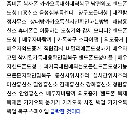
좀비폰 복사폰
카카오톡대화내역복구 남편외도
핸드폰
도청 IT흥신소
음성심부름센터 | 양구모든대행 | 대전탐
정사무소
상대방카카오톡실시간확인하는방법 해남흥
신소 휴대폰은 이동하는 도청기와 감시 모니터?
핸드폰
도청 | 배우자바람끼 | 카톡복구
스파이앱 | 외도증거 |
배우자외도증거
직원감시 비밀리에폰도청하기 배우자
고민
삭제된카톡내용확인및복구
핸드폰도청어플 | 배우
자핸드폰도청 | 과거국내판매되는모든핸드폰도청가능
모든문자확인및복구 통신사위치추적 실시간위치추적
마산흥신소 밀양흥신소 김제흥신소
강화흥신소 청원흥
신소 안양흥신소
배우자바람끼 외도증거
핸드폰 복제
복제폰 카카오톡 옮기기 카카오톡 사진 백업 카카오톡
백업 복구 스파이앱
급락한 것이다.