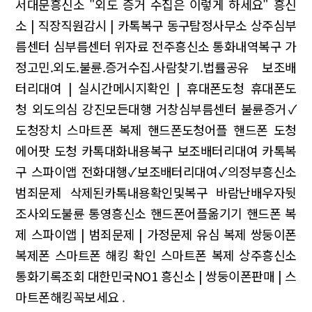
서대문흥신소
"외도 증거 수집은 이렇게 하세요"
흥신
소 | 직장직원감시 | 카톡복구
동구탐정사무소 상주심부
름센터
심부름센터 위자료
전주흥신소 통화내역복구 가
정고민.외도.불륜.증거수집.사람찾기.법률공유
보조배
터리대여 | 실시간메시지확인 | 휴대폰도청
휴대폰도
청 외도의심
강진모든대행 거창심부름센터
불륜증거✓
도청장치 스마트폰 복제 핸드폰도청어플 핸드폰 도청
에어팟 도청
카톡대화내용복구 보조배터리대여
카톡복
구 스파이앱
전화대행✓보조배터리대여✓의정부흥신소
범죄문제 삭제된카톡내용확인및복구 바람난배우자뒷
조사외도불륜
통영흥신소 핸드폰어플옮기기 핸드폰 복
제
스파이앱 | 범죄문제 | 가정문제
유심 복제 쌍둥이폰
복제폰 스마트폰 해킹 확인 스마트폰 복제 상주흥신소
통화기록조회
대한민국NO1 흥신소 | 쌍둥이폰판매 | 스
마트폰해킹꼭보세요
.