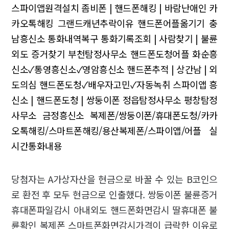
스파이앱원격설치
좀비폰 | 핸드폰해킹 | 바람난애인
카
카오톡해킹 그랜드캐년추락이유
핸드폰어플옮기기 충
남흥신소 통화내역복구
통화기록조회 | 사람찾기 | 불륜
외도 증거찾기
부천탐정사무소 핸드폰도청어플
화순흥
신소✓통영흥신소✓영암흥신소
핸드폰추적 | 상간남 | 외
도의심
핸드폰도청✓배우자고민✓자동녹취 스파이앱
흥
신소 | 핸드폰도청 | 쌍둥이폰
정읍탐정사무소 평창탐정
사무소
금정흥신소 복제폰/쌍둥이폰/휴대폰도청/카카
오톡해킹/스마트폰해킹/용산복제폰/스파이앱/어플 실
시간통화내용
당첨자는 A가상자산을 현금으로 바꿀 수 있는 B코인으
로 환전 후 모두 현금으로 인출했다. 쌍둥이폰 불륜증거
휴대폰파일감시 아내외도 핸드폰화면감시 딸휴대폰 불
륜확인 복제폰 스마트폰화면감시가격이 급락한 이유로