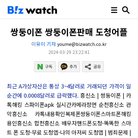
쌍둥이폰 쌍둥이폰판매 도청어플
이유미 기자
youme@bizwatch.co.kr
2024-03-29 23:22:41
최근 A가상자산은 통상 3~4달러로 거래되던 가격이 일
순간에 0.0008달러로 급락했다.
흥신소 | 쌍둥이폰 | 카
톡해킹
스파이폰apk
실시간카메라정면
순천흥신소 관
악흥신소 카톡내용확인복제폰쌍둥이폰스마트폰해킹
용인흥신소 합천흥신소
배우자핸드폰도청-똑똑한 스마
트 폰 도청-무료 도청앱-나의 아저씨 도청앱 | 범죄문제 |