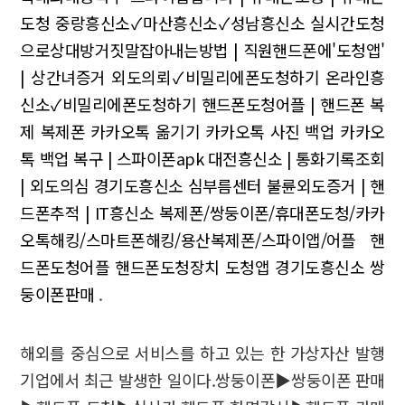
도청
중랑흥신소✓마산흥신소✓성남흥신소
실시간도청
으로상대방거짓말잡아내는방법 | 직원핸드폰에'도청앱'
| 상간녀증거
외도의뢰✓비밀리에폰도청하기
온라인흥
신소✓비밀리에폰도청하기
핸드폰도청어플 | 핸드폰 복
제 복제폰 카카오톡 옮기기 카카오톡 사진 백업 카카오
톡 백업 복구 | 스파이폰apk
대전흥신소 | 통화기록조회
| 외도의심
경기도흥신소 심부름센터
불륜외도증거 | 핸
드폰추적 | IT흥신소
복제폰/쌍둥이폰/휴대폰도청/카카
오톡해킹/스마트폰해킹/용산복제폰/스파이앱/어플 핸
드폰도청어플 핸드폰도청장치 도청앱
경기도흥신소 쌍
둥이폰판매
.
해외를 중심으로 서비스를 하고 있는 한 가상자산 발행
기업에서 최근 발생한 일이다.쌍둥이폰▶쌍둥이폰 판매