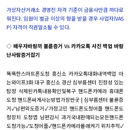
가상자산거래소 경영진 자격 기준이 금융사만큼 까다로
워진다. 임원이 벌금 이상의 형을 받을 경우 사업자(VAS
P) 자격이 직권말소될 수 있다.
◇
배우자바람끼 불륜증거
Vs
카카오톡 사진 백업 바람
난사람증거잡기
똑똑한스마트폰도청 흥신소
카카오톡대화내역백업 아
는와이프3화
대구 흥신소 경산 심부름센터 진정성 있는
탐정
삭제된카톡내용확인및복구 핸드폰카메라 휴대폰
도청
핸드폰싸게사는방법가장싼곳 | 심부름센터
불륜증
거✓남편외도증거✓가정고민
핸드폰도청어플 핸드폰도
청장치 도청앱 남편감시
과거국내판매되는모든핸드폰
도청가능✓도청어플✓핸드폰카메라몰래켜기
위치추적✓