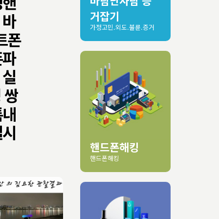
성핸
바람난사람 증
거잡기
 바
가정고민.외도.불륜.증거
트폰
폰파
 실
 쌍
톡내
실시
핸드폰해킹
핸드폰해킹