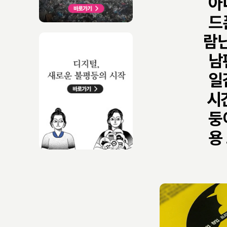
아
드
람
남
일
시
둥
용