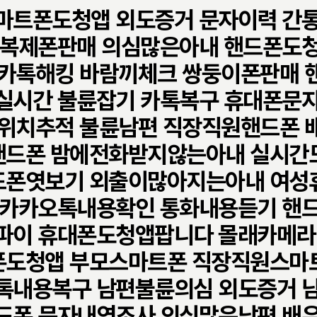
마트폰도청앱 외도증거 문자이력 간
 복제폰판매 의심많은아내 핸드폰도
 카톡해킹 바람끼체크 쌍둥이폰판매 
실시간 불륜잡기 카톡복구 휴대폰문
 위치추적 불륜남편 직장직원핸드폰 
핸드폰 밤에전화받지않는아내 실시간
드폰엿보기 외출이많아지는아내 여성
 카카오톡내용확인 통화내용듣기 핸
파이 휴대폰도청앱팝니다 몰래카메라
폰도청앱 부모스마트폰 직장직원스마
톡내용복구 남편불륜의심 외도증거 
드폰 문자내역조사 의심많은남편 배