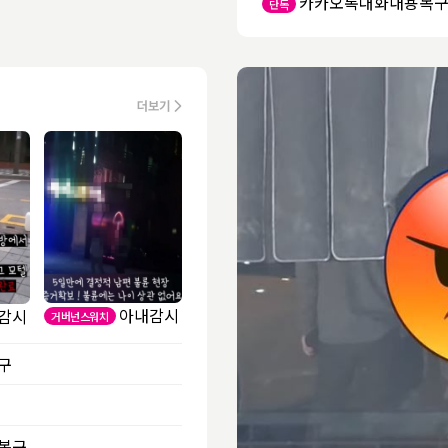
카카오톡대화내용복
단독
아내감시
감시
거버넌스워치
구
복구