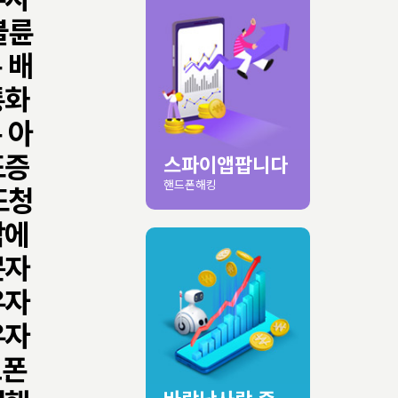
불륜
 배
통화
 아
도증
스파이앱팝니다
핸드폰해킹
도청
밤에
문자
우자
우자
트폰