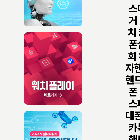
스
거
치
폰
회
자
핸
폰
스
대
카
핸