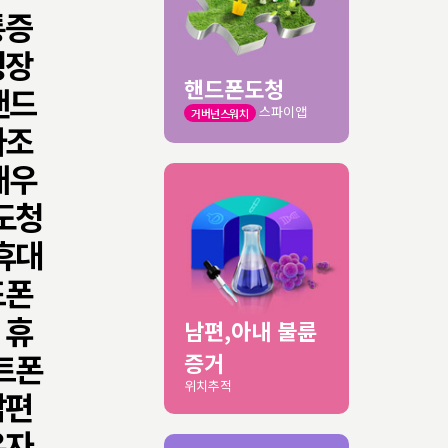
통증
청장
핸드폰도청
핸드
스파이앱
거버넌스워치
자조
배우
도청
휴대
드폰
 휴
남편,아내 불륜
트폰
증거
위치추적
남편
우자